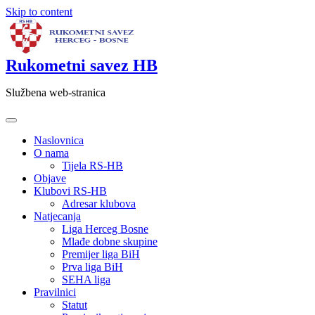
Skip to content
Rukometni savez HB
Službena web-stranica
Naslovnica
O nama
Tijela RS-HB
Objave
Klubovi RS-HB
Adresar klubova
Natjecanja
Liga Herceg Bosne
Mlađe dobne skupine
Premijer liga BiH
Prva liga BiH
SEHA liga
Pravilnici
Statut