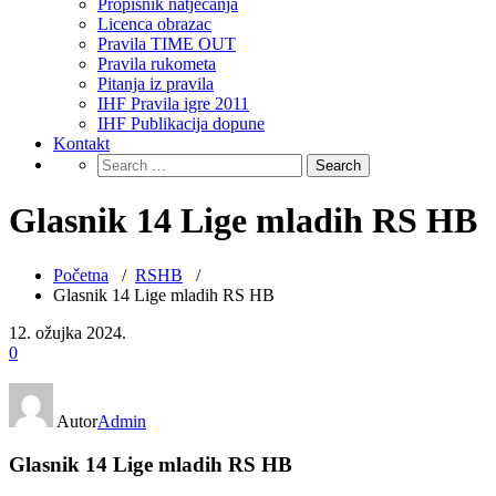
Propisnik natjecanja
Licenca obrazac
Pravila TIME OUT
Pravila rukometa
Pitanja iz pravila
IHF Pravila igre 2011
IHF Publikacija dopune
Kontakt
Glasnik 14 Lige mladih RS HB
Početna
/
RSHB
/
Glasnik 14 Lige mladih RS HB
12. ožujka 2024.
0
Autor
Admin
Glasnik 14 Lige mladih RS HB