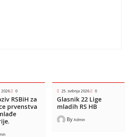
a 2026.
0
25. svibnja 2026.
0
oziv RSBiH za
Glasnik 22 Lige
ce prvenstva
mladih RS HB
 mlađe
By
Admin
ije.
min