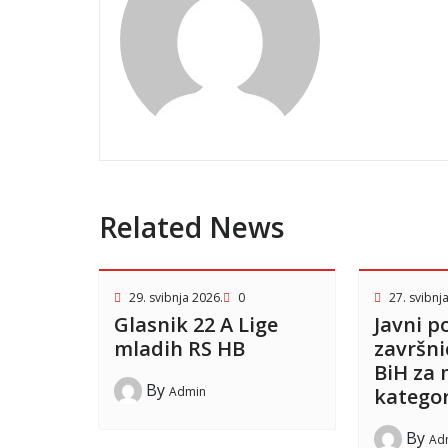
Related News
29. svibnja 2026.
0
27. svibnj
Glasnik 22 A Lige
Javni p
mladih RS HB
završni
BiH za
By
Admin
kategor
By
Ad