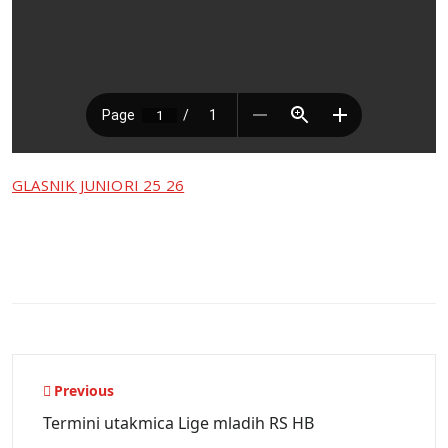
GLASNIK JUNIORI 25 26
Navigacija
Previous
objava
Termini utakmica Lige mladih RS HB