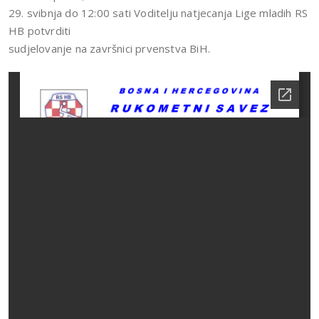
29. svibnja do 12:00 sati Voditelju natjecanja Lige mladih RS
HB potvrditi
sudjelovanje na završnici prvenstva BiH.