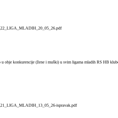
IJA_22_LIGA_MLADIH_20_05_26.pdf
u obje konkurencije (žene i muški) u svim ligama mladih RS HB klub
JA_21_LIGA_MLADIH_13_05_26-ispravak.pdf