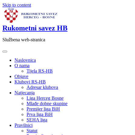
Skip to content
Rukometni savez HB
Službena web-stranica
Naslovnica
O nama
Tijela RS-HB
Objave
Klubovi RS-HB
Adresar klubova
Natjecanja
Liga Herceg Bosne
Mlađe dobne skupine
Premijer liga BiH
Prva liga BiH
SEHA liga
Pravilnici
Statut