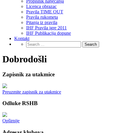
Propisnik natjecanja
Licenca obrazac
Pravila TIME OUT
Pravila rukometa
Pitanja iz pravila
IHF Pravila igre 2011
IHF Publikacija dopune
Kontakt
Dobrodošli
Zapisnik za utakmice
Preuzmite zapisnik za utakmice
Odluke RSHB
Opširnije
Adresar klubova