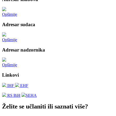
Opširnije
Adresar sudaca
Opširnije
Adresar nadzornika
Opširnije
Linkovi
IHF
EHF
RS BiH
SEHA
Želite se učlaniti ili saznati više?