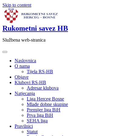
Skip to content
Rukometni savez HB
Službena web-stranica
Naslovnica
O nama
Tijela RS-HB
Objave
Klubovi RS-HB
Adresar klubova
Natjecanja
Liga Herceg Bosne
Mlađe dobne skupine
Premijer liga BiH
Prva liga BiH
SEHA liga
Pravilnici
Statut