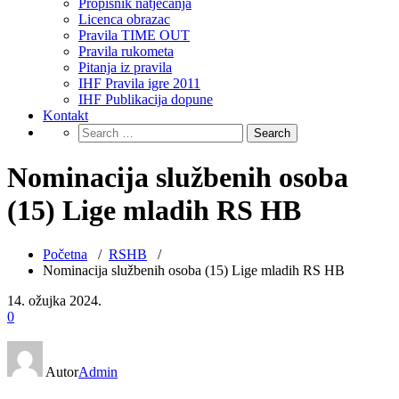
Propisnik natjecanja
Licenca obrazac
Pravila TIME OUT
Pravila rukometa
Pitanja iz pravila
IHF Pravila igre 2011
IHF Publikacija dopune
Kontakt
Nominacija službenih osoba
(15) Lige mladih RS HB
Početna
/
RSHB
/
Nominacija službenih osoba (15) Lige mladih RS HB
14. ožujka 2024.
0
Autor
Admin