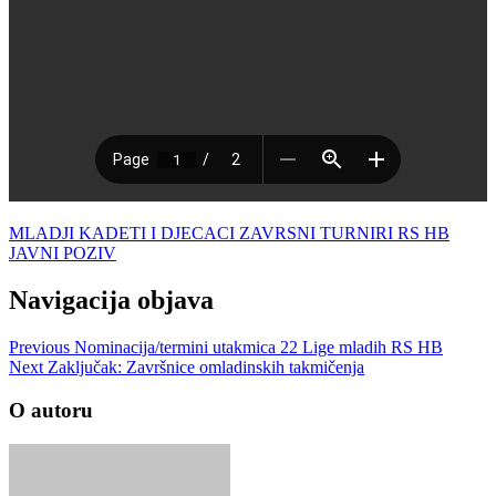
MLADJI KADETI I DJECACI ZAVRSNI TURNIRI RS HB
JAVNI POZIV
Navigacija objava
Previous
Nominacija/termini utakmica 22 Lige mladih RS HB
Next
Zaključak: Završnice omladinskih takmičenja
O autoru