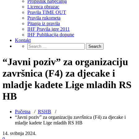
Propisnik natjecanja
Licenca obrazac
Pravila TIME OUT
Pravila rukometa
Pitanja iz pravila
IHF Pravila igre 2011
IHF Publikacija dopune
Kontakt
“Javni poziv” za organizaciju
završnica (F4) za djecake i
mladje kadete Lige mladih RS
HB
Početna
/
RSHB
/
“Javni poziv” za organizaciju završnica (F4) za djecake i
mladje kadete Lige mladih RS HB
14. svibnja 2024.
0