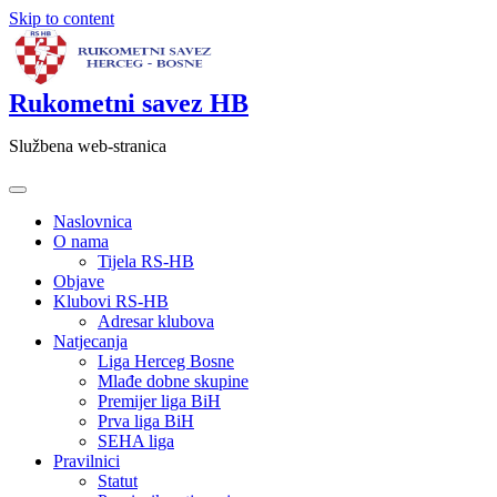
Skip to content
Rukometni savez HB
Službena web-stranica
Naslovnica
O nama
Tijela RS-HB
Objave
Klubovi RS-HB
Adresar klubova
Natjecanja
Liga Herceg Bosne
Mlađe dobne skupine
Premijer liga BiH
Prva liga BiH
SEHA liga
Pravilnici
Statut