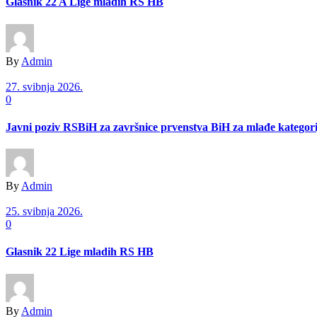
Glasnik 22 A Lige mladih RS HB
By
Admin
27. svibnja 2026.
0
Javni poziv RSBiH za završnice prvenstva BiH za mlađe kategori
By
Admin
25. svibnja 2026.
0
Glasnik 22 Lige mladih RS HB
By
Admin