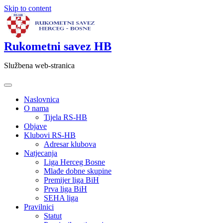
Skip to content
Rukometni savez HB
Službena web-stranica
Naslovnica
O nama
Tijela RS-HB
Objave
Klubovi RS-HB
Adresar klubova
Natjecanja
Liga Herceg Bosne
Mlađe dobne skupine
Premijer liga BiH
Prva liga BiH
SEHA liga
Pravilnici
Statut