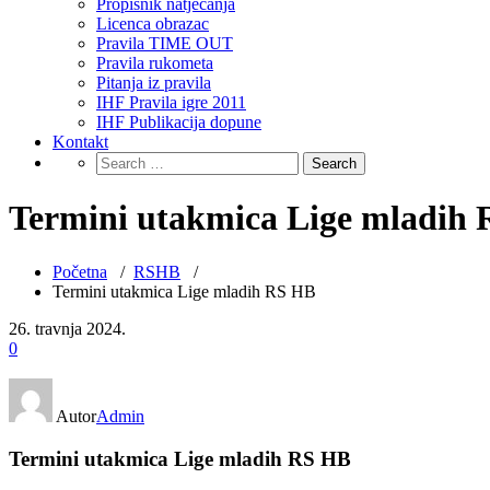
Propisnik natjecanja
Licenca obrazac
Pravila TIME OUT
Pravila rukometa
Pitanja iz pravila
IHF Pravila igre 2011
IHF Publikacija dopune
Kontakt
Termini utakmica Lige mladih
Početna
/
RSHB
/
Termini utakmica Lige mladih RS HB
26. travnja 2024.
0
Autor
Admin
Termini utakmica Lige mladih RS HB