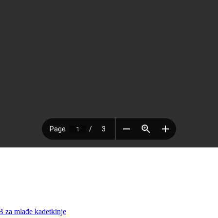
B za mlađe kadetkinje