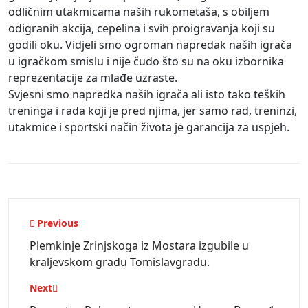
odličnim utakmicama naših rukometaša, s obiljem
odigranih akcija, cepelina i svih proigravanja koji su
godili oku. Vidjeli smo ogroman napredak naših igrača
u igračkom smislu i nije čudo što su na oku izbornika
reprezentacije za mlađe uzraste.
Svjesni smo napredka naših igrača ali isto tako teških
treninga i rada koji je pred njima, jer samo rad, treninzi,
utakmice i sportski način života je garancija za uspjeh.
Navigacija
Previous
objava
Plemkinje Zrinjskoga iz Mostara izgubile u
kraljevskom gradu Tomislavgradu.
Next