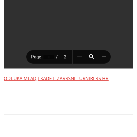
ODLUKA MLADJI KADETI ZAVRSNI TURNIRI RS HB