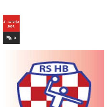
21. svibnja
2024.
0