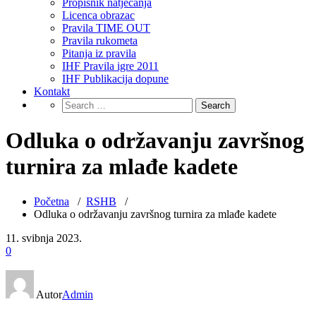
Propisnik natjecanja
Licenca obrazac
Pravila TIME OUT
Pravila rukometa
Pitanja iz pravila
IHF Pravila igre 2011
IHF Publikacija dopune
Kontakt
Odluka o održavanju završnog
turnira za mlađe kadete
Početna
/
RSHB
/
Odluka o održavanju završnog turnira za mlađe kadete
11. svibnja 2023.
0
Autor
Admin