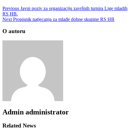
Previous
Javni poziv za organizaciju završnih turnira Lige mladih
RS HB.
Next
Propisnik natjecanja za mlađe dobne skupine RS HB
O autoru
Admin
administrator
Related News