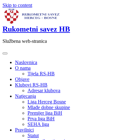
Skip to content
Rukometni savez HB
Službena web-stranica
Naslovnica
O nama
Tijela RS-HB
Objave
Klubovi RS-HB
Adresar klubova
Natjecanja
Liga Herceg Bosne
Mlađe dobne skupine
Premijer liga BiH
Prva liga BiH
SEHA liga
Pravilnici
Statut