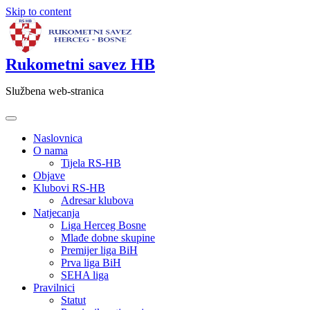
Skip to content
Rukometni savez HB
Službena web-stranica
Naslovnica
O nama
Tijela RS-HB
Objave
Klubovi RS-HB
Adresar klubova
Natjecanja
Liga Herceg Bosne
Mlađe dobne skupine
Premijer liga BiH
Prva liga BiH
SEHA liga
Pravilnici
Statut