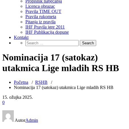
Propisnik natjecanja
Licenca obrazac
Pravila TIME OUT
Pravila rukometa
Pitanja iz pravila
IHF Pravila igre 2011
IHF Publikacija dopune
Kontakt
Nominacija 17 (satokaz)
utakmica Lige mladih RS HB
Početna
/
RSHB
/
Nominacija 17 (satokaz) utakmica Lige mladih RS HB
15. ožujka 2025.
0
Autor
Admin