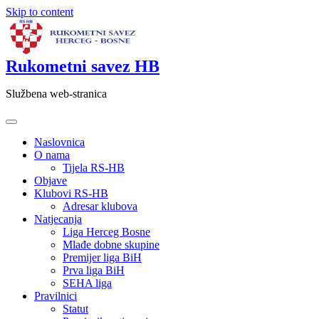
Skip to content
Rukometni savez HB
Službena web-stranica
Naslovnica
O nama
Tijela RS-HB
Objave
Klubovi RS-HB
Adresar klubova
Natjecanja
Liga Herceg Bosne
Mlađe dobne skupine
Premijer liga BiH
Prva liga BiH
SEHA liga
Pravilnici
Statut