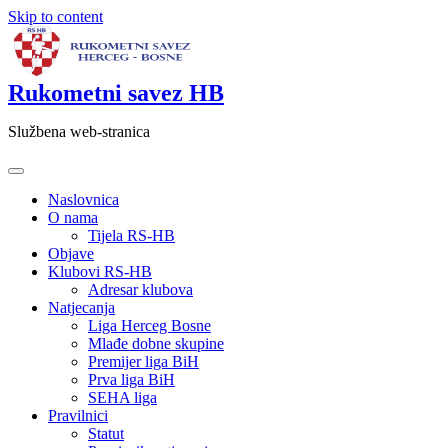
Skip to content
Rukometni savez HB
Službena web-stranica
Naslovnica
O nama
Tijela RS-HB
Objave
Klubovi RS-HB
Adresar klubova
Natjecanja
Liga Herceg Bosne
Mlađe dobne skupine
Premijer liga BiH
Prva liga BiH
SEHA liga
Pravilnici
Statut