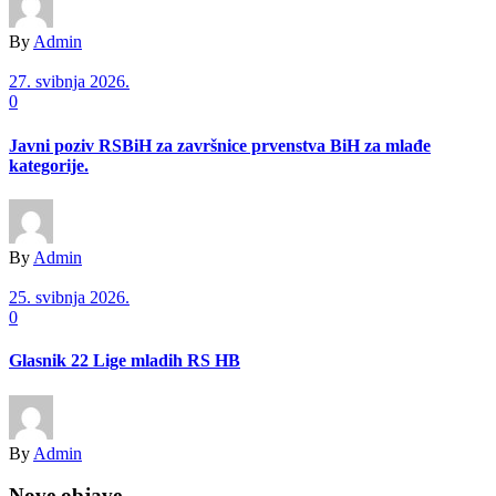
By
Admin
27. svibnja 2026.
0
Javni poziv RSBiH za završnice prvenstva BiH za mlađe
kategorije.
By
Admin
25. svibnja 2026.
0
Glasnik 22 Lige mladih RS HB
By
Admin
Nove objave