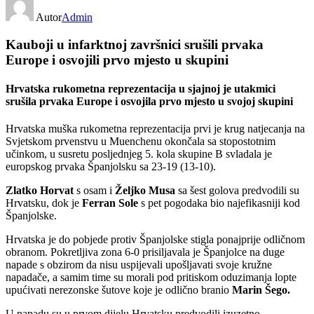
Autor
Admin
Kauboji u infarktnoj završnici srušili prvaka
Europe i osvojili prvo mjesto u skupini
Hrvatska rukometna reprezentacija u sjajnoj je utakmici
srušila prvaka Europe i osvojila prvo mjesto u svojoj skupini
Hrvatska muška rukometna reprezentacija prvi je krug natjecanja na
Svjetskom prvenstvu u Muenchenu okončala sa stopostotnim
učinkom, u susretu posljednjeg 5. kola skupine B svladala je
europskog prvaka Španjolsku sa 23-19 (13-10).
Zlatko Horvat
s osam i
Željko Musa
sa šest golova predvodili su
Hrvatsku, dok je
Ferran Sole
s pet pogodaka bio najefikasniji kod
Španjolske.
Hrvatska je do pobjede protiv Španjolske stigla ponajprije odličnom
obranom. Pokretljiva zona 6-0 prisiljavala je Španjolce na duge
napade s obzirom da nisu uspijevali upošljavati svoje kružne
napadače, a samim time su morali pod pritiskom oduzimanja lopte
upućivati nerezonske šutove koje je odlično branio
Marin Šego.
U napadu su u prvom dijelu Hrvatsku predvodili izuzetno