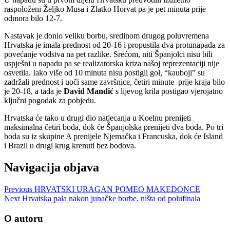
raspoloženi Željko Musa i Zlatko Horvat pa je pet minuta prije
odmora bilo 12-7.
Nastavak je donio veliku borbu, sredinom drugog poluvremena
Hrvatska je imala prednost od 20-16 i propustila dva protunapada za
povećanje vodstva na pet razlike. Srećom, niti Španjolci nisu bili
uspješni u napadu pa se realizatorska kriza našoj reprezentaciji nije
osvetila. Iako više od 10 minuta nisu postigli gol, “kauboji” su
zadržali prednost i uoči same završnice, četiri minute prije kraja bilo
je 20-18, a tada je
David Mandić
s lijevog krila postigao vjerojatno
ključni pogodak za pobjedu.
Hrvatska će tako u drugi dio natjecanja u Koelnu prenijeti
maksimalna četiri boda, dok će Španjolska prenijeti dva boda. Po tri
boda su iz skupine A prenijele Njemačka i Francuska, dok će Island
i Brazil u drugi krug krenuti bez bodova.
Navigacija objava
Previous
HRVATSKI URAGAN POMEO MAKEDONCE
Next
Hrvatska pala nakon junačke borbe, ništa od polufinala
O autoru