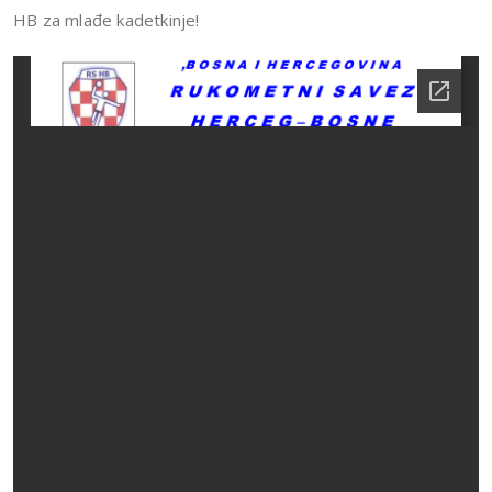
HB za mlađe kadetkinje!