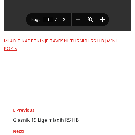
MLADJE KADETKINJE ZAVRSNI TURNIRI RS HB JAVNI
POZIV
Navigacija
Previous
objava
Glasnik 19 Lige mladih RS HB
Next