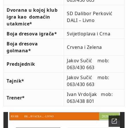
063/430 663
Dvorana u kojoj klub
SD Dalibor Perković
igra kao domaćin
DALI – Livno
utakmice*
Boja dresova igrača*
Svijetloplava i Crna
Boja dresova
Crvena i Zelena
golmana*
Jakov Sučić mob:
Predsjednik
063/430 663
Jakov Sučić mob:
Tajnik*
063/430 663
Ivan Vrdoljak mob:
Trener*
063/438 801