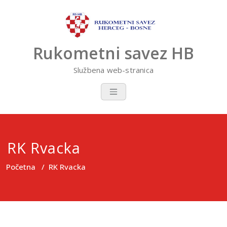
Skip
to
content
Rukometni savez HB
Službena web-stranica
RK Rvacka
Početna
/
RK Rvacka