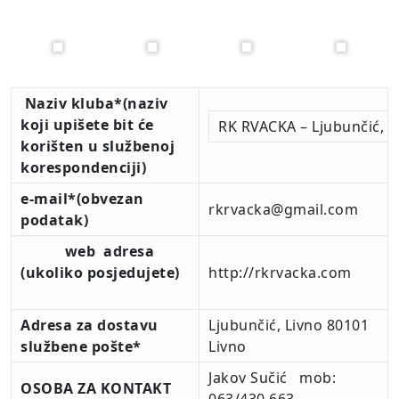
Naziv kluba*
(naziv
koji upišete bit će
RK RVACKA – Ljubunčić, L
korišten u službenoj
korespondenciji)
e-mail*
(obvezan
rkrvacka@gmail.com
podatak)
web adresa
(ukoliko posjedujete)
http://rkrvacka.com
Adresa za dostavu
Ljubunčić, Livno 80101
službene pošte*
Livno
Jakov Sučić mob:
OSOBA ZA KONTAKT