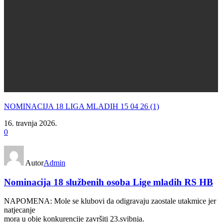
NOMINACIJA 18 LIGA MLADIH 15 04 26 (1)
16. travnja 2026.
0
Autor
Admin
Nominacija 18 službenih osoba Lige mladih RS HB
NAPOMENA: Mole se klubovi da odigravaju zaostale utakmice jer
natjecanje
mora u obje konkurencije završiti 23.svibnja.