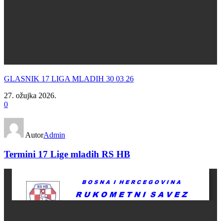
GLASNIK 17 LIGA MLADIH 30 03 26
27. ožujka 2026.
0
Autor
Admin
Termini 17 Lige mladih RS HB