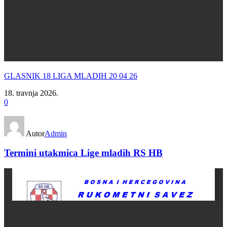
GLASNIK 18 LIGA MLADIH 20 04 26
18. travnja 2026.
0
Autor
Admin
Termini utakmica Lige mladih RS HB