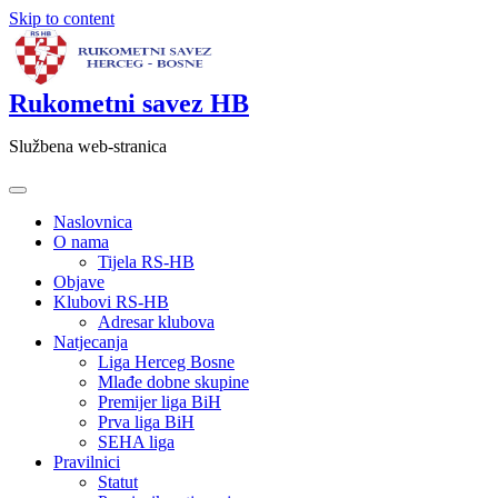
Skip to content
Rukometni savez HB
Službena web-stranica
Naslovnica
O nama
Tijela RS-HB
Objave
Klubovi RS-HB
Adresar klubova
Natjecanja
Liga Herceg Bosne
Mlađe dobne skupine
Premijer liga BiH
Prva liga BiH
SEHA liga
Pravilnici
Statut