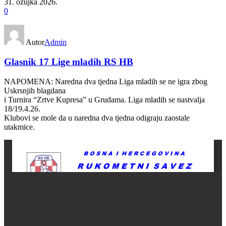
31. ožujka 2026.
0
Autor
Admin
Glasnik 17 Lige mladih RS HB
NAPOMENA: Naredna dva tjedna Liga mladih se ne igra zbog
Uskrsnjih blagdana
i Turnira “Zrtve Kupresa” u Grudama. Liga mladih se nastvalja
18/19.4.26.
Klubovi se mole da u naredna dva tjedna odigraju zaostale
utakmice.