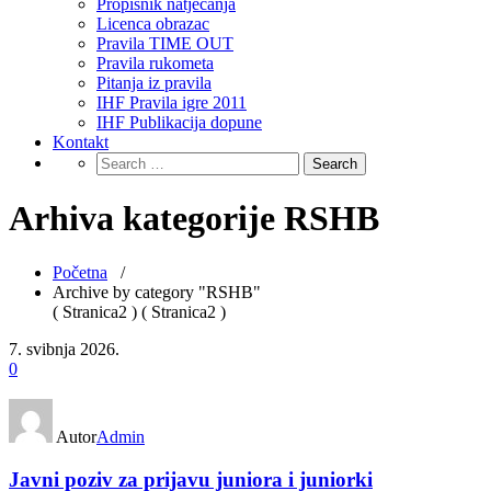
Propisnik natjecanja
Licenca obrazac
Pravila TIME OUT
Pravila rukometa
Pitanja iz pravila
IHF Pravila igre 2011
IHF Publikacija dopune
Kontakt
Arhiva kategorije RSHB
Početna
/
Archive by category "RSHB"
( Stranica2 ) ( Stranica2 )
7. svibnja 2026.
0
Autor
Admin
Javni poziv za prijavu juniora i juniorki